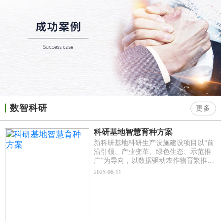
数智科研
更多
科研基地智慧育种方案
新科研基地科研生产设施建设项目以“前
沿引领、产业变革、绿色生态、示范推
广”为导向，以数据驱动农作物育繁推为
主线，大力推进杭州市种业全生命周
2025-06-11
期、全过程、全要素的数字化转型，将
杭州市农业科学研究院之江基地建成浙
江省智慧种业应用先行地与创新策源
地、长江三角洲智慧种业示范展示窗口,
成为全国现代种业发展样板，形成智联