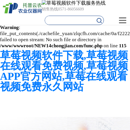
Warning
: mkdir(): No space left on device in
销售热线
0571-86056609
/www/wwwroot/NEW14chongjian.com/func.php
on line
127
Warning
:
file_put_contents(./cachefile_yuan/zlqcfh.com/cache/0a/f2222
failed to open stream: No such file or directory in
/www/wwwroot/NEW14chongjian.com/func.php
on line
115
草莓视频软件下载,草莓视频
在线观看免费视频,草莓视频
APP官方网站,草莓在线观看
视频免费永久网站